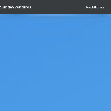
SundayVentures
Rechtliches